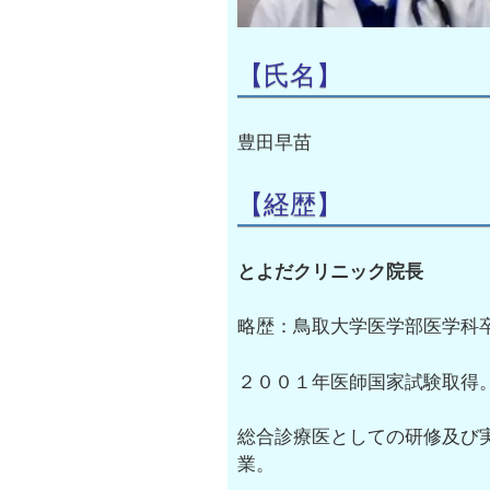
【氏名】
豊田早苗
【経歴】
とよだクリニック院長
略歴：鳥取大学医学部医学科
２００１年医師国家試験取得
総合診療医としての研修及び
業。