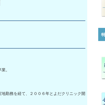
卒業。
。
実地勤務を経て、２００６年とよだクリニック開