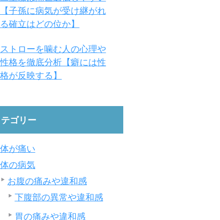
【子孫に病気が受け継がれ
る確立はどの位か】
ストローを噛む人の心理や
性格を徹底分析【癖には性
格が反映する】
カテゴリー
体が痛い
体の病気
お腹の痛みや違和感
下腹部の異常や違和感
胃の痛みや違和感