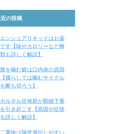
最近の投稿
エンシュアリキッドはお薬
です【味やカロリーなど種
類も詳しく解説】
唇を噛む癖は口内炎の原因
【腫らしては噛むサイクル
を断ち切ろう】
ホルネル症候群が眼瞼下垂
を引き起こす【原因や症状
を詳しく解説】
二重瞼は隔世遺伝しやすい