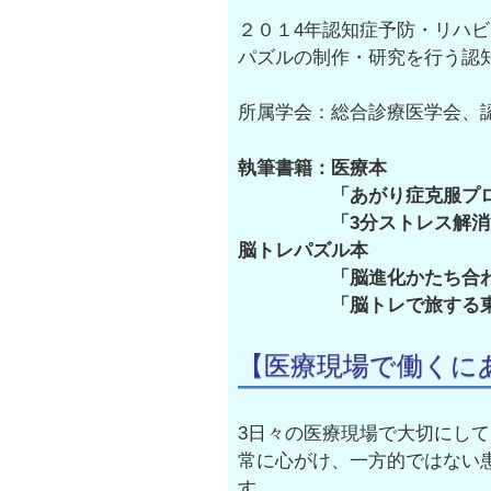
２０１4年認知症予防・リハ
パズルの制作・研究を行う認
所属学会：総合診療医学会、
執筆書籍：医療本
「あがり症克服プロ
「3分ストレス解消
脳トレパズル本
「脳進化かたち合わせ
「脳トレで旅する東
【医療現場で働くに
3日々の医療現場で大切にし
常に心がけ、一方的ではない
す。