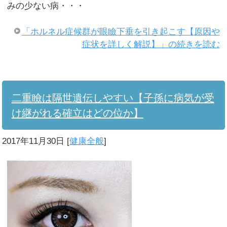
みの少ない病・・・
「ホルネル症候群が眼瞼下垂を引き起こす【原因や
症状を詳しく解説】」の続きを読む
二重瞼は隔世遺伝しやすい【子孫に病気が受
け継がれる確立はどの位か】
2017年11月30日
[
健康全般
]