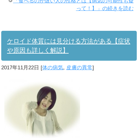
「食べるのが遅い人の性格とは【病気の可能性も疑
って！】」の続きを読む
ケロイド体質には見分ける方法がある【症状
や原因も詳しく解説】
2017年11月22日
[
体の病気
,
皮膚の異常
]