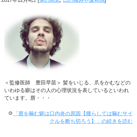
2017年12月4日
[
体の病気
,
口の痛みや違和感
]
＜監修医師 豊田早苗＞ 髪をいじる、爪をかむなどの
いわゆる癖はその人の心理状況を表しているといわれ
ています。唇・・・
「唇を噛む癖は口内炎の原因【腫らしては噛むサイ
クルを断ち切ろう】」の続きを読む