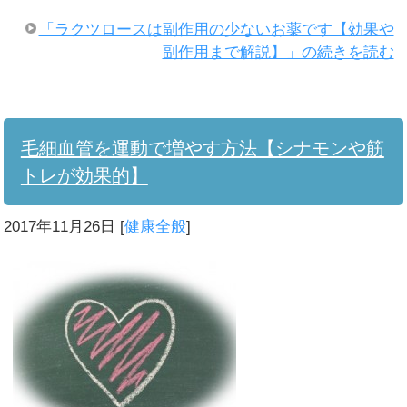
「ラクツロースは副作用の少ないお薬です【効果や
副作用まで解説】」の続きを読む
毛細血管を運動で増やす方法【シナモンや筋
トレが効果的】
2017年11月26日
[
健康全般
]