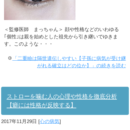
＜監修医師 まっちゃん＞ 顔や性格などのいわゆる
｢個性｣は親を始めとした祖先から引き継いでゆきま
す。このような・・・
「二重瞼は隔世遺伝しやすい【子孫に病気が受け継
がれる確立はどの位か】」の続きを読む
ストローを噛む人の心理や性格を徹底分析
【癖には性格が反映する】
2017年11月29日
[
心の病気
]