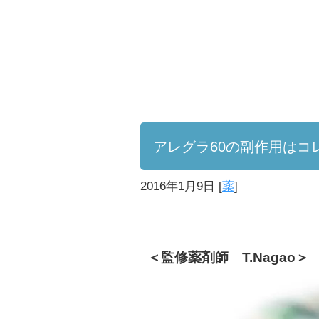
アレグラ60の副作用はコ
2016年1月9日
[
薬
]
＜監修薬剤師 T.Nagao＞