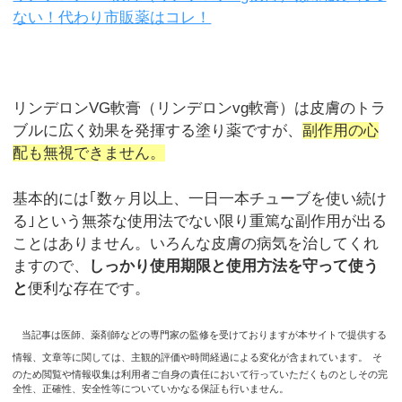
ない！代わり市販薬はコレ！
リンデロンVG軟膏（リンデロンvg軟膏）は皮膚のトラ
ブルに広く効果を発揮する塗り薬ですが、
副作用の心
配も無視できません。
基本的には｢数ヶ月以上、一日一本チューブを使い続け
る｣という無茶な使用法でない限り重篤な副作用が出る
ことはありません。いろんな皮膚の病気を治してくれ
ますので、
しっかり使用期限と使用方法を守って使う
と
便利な存在です。
当記事は医師、薬剤師などの専門家の監修を受けておりますが本サイトで提供する
情報、文章等に関しては、主観的評価や時間経過による変化が含まれています。
そ
のため閲覧や情報収集は利用者ご自身の責任において行っていただくものとしその完
全性、正確性、安全性等についていかなる保証も行いません。