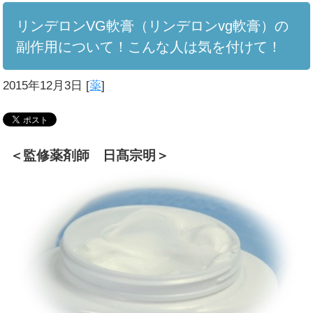
リンデロンVG軟膏（リンデロンvg軟膏）の
副作用について！こんな人は気を付けて！
2015年12月3日
[
薬
]
＜監修薬剤師 日髙宗明＞