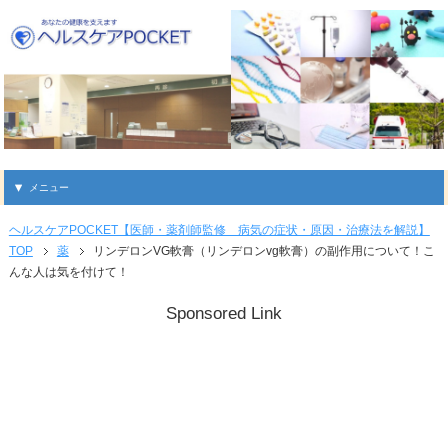
メニュー
ヘルスケアPOCKET【医師・薬剤師監修 病気の症状・原因・治療法を解説】
TOP
薬
リンデロンVG軟膏（リンデロンvg軟膏）の副作用について！こ
んな人は気を付けて！
Sponsored Link