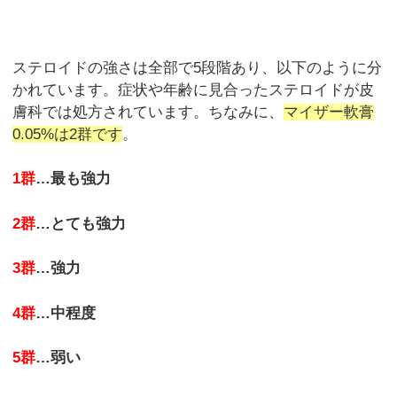
ステロイドの強さは全部で5段階あり、以下のように分
かれています。症状や年齢に見合ったステロイドが皮
膚科では処方されています。ちなみに、
マイザー軟膏
0.05%は2群です
。
1群
…最も強力
2群
…とても強力
3群
…強力
4群
…中程度
5群
…弱い