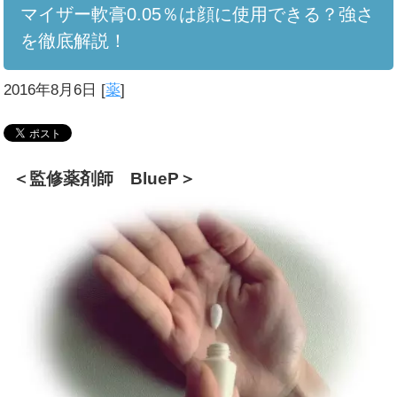
マイザー軟膏0.05％は顔に使用できる？強さ
を徹底解説！
2016年8月6日
[
薬
]
＜監修薬剤師 BlueP＞