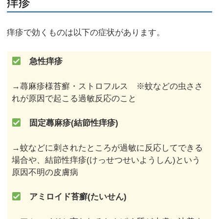
痒疹
痒疹で効くものは以下の症状があります。
急性痒疹
→蕁麻疹様苔癬・ストロフルス ※蚊などの虫ささ
れが原因で起こる過敏反応のこと
固定蕁麻疹(結節性痒疹)
→蚊などに刺されたところが過敏に反応してできる
場合や、結節性痒疹(けっせつせいようしん)という
原因不明の皮膚病
アミロイド苔癬(たいせん)