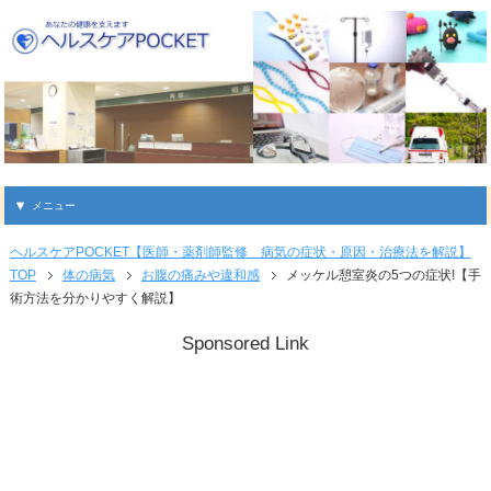
メニュー
ヘルスケアPOCKET【医師・薬剤師監修 病気の症状・原因・治療法を解説】
TOP
体の病気
お腹の痛みや違和感
メッケル憩室炎の5つの症状!【手
術方法を分かりやすく解説】
Sponsored Link