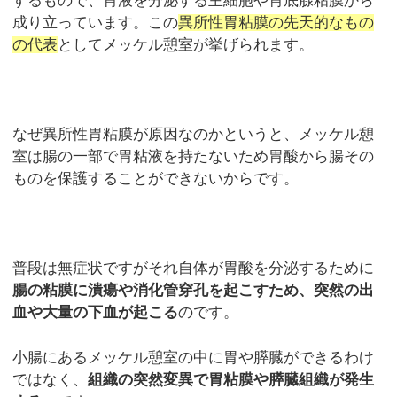
するもので、胃液を分泌する主細胞や胃底腺粘膜から
成り立っています。この
異所性胃粘膜の先天的なもの
の代表
としてメッケル憩室が挙げられます。
なぜ異所性胃粘膜が原因なのかというと、メッケル憩
室は腸の一部で胃粘液を持たないため胃酸から腸その
ものを保護することができないからです。
普段は無症状ですがそれ自体が胃酸を分泌するために
腸の粘膜に潰瘍や消化管穿孔を起こすため、突然の出
血や大量の下血が起こる
のです。
小腸にあるメッケル憩室の中に胃や膵臓ができるわけ
ではなく、
組織の突然変異で胃粘膜や膵臓組織が発生