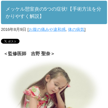
メッケル憩室炎の5つの症状!【手術方法を分
かりやすく解説】
2016年8月9日
[
お腹の痛みや違和感
,
体の病気
]
＜監修医師 吉野 聖奈＞