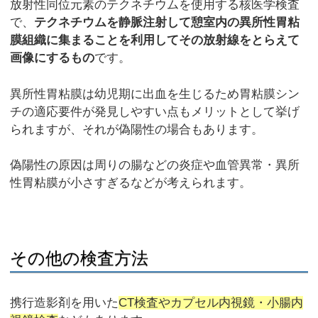
放射性同位元素のテクネチウムを使用する核医学検査
で、
テクネチウムを静脈注射して憩室内の異所性胃粘
膜組織に集まることを利用してその放射線をとらえて
画像にするもの
です。
異所性胃粘膜は幼児期に出血を生じるため胃粘膜シン
チの適応要件が発見しやすい点もメリットとして挙げ
られますが、それが偽陽性の場合もあります。
偽陽性の原因は周りの腸などの炎症や血管異常・異所
性胃粘膜が小さすぎるなどが考えられます。
その他の検査方法
携行造影剤を用いた
CT検査やカプセル内視鏡・小腸内