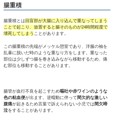
腸重積
腸重積とは
回盲部が大腸に入り込んで重なってしまう
ことで起こり、放置すると腸そのものが24時間程度で
壊死してしまう
ことがあります。
この腸重積の先端がメッケル憩室であり、洋服の袖を
乱暴に脱いだ時のような重なり方をします。重なった
部位は少しずつ腸を巻き込みながら移動するため、痛
む部位も移動することがあります。
腸管が血行不良を起こすため
嘔吐や赤ワインのような
色の粘血便
が出ます。逆蠕動に伴って
間欠的な激しい
腹痛
が起きるため言葉で訴えられない小児では
間欠啼
泣
をすることがあります。