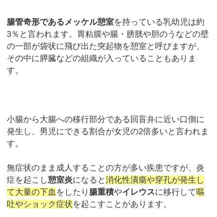
腸管奇形であるメッケル憩室
を持っている乳幼児は約
3％と言われます。胃粘膜や腸・膀胱や胆のうなどの壁
の一部が袋状に飛び出た突起物を憩室と呼びますが、
その中に膵臓などの組織が入っていることもありま
す。
小腸から大腸への移行部分である回盲弁に近い口側に
発生し、男児にできる割合が女児の2倍多いと言われま
す。
無症状のまま成人することの方が多い疾患ですが、炎
症を起こし
憩室炎
になると
消化性潰瘍や穿孔が発生し
て大量の下血
をしたり
腸重積
や
イレウス
に移行して
嘔
吐やショック症状
を起こすことがあります。