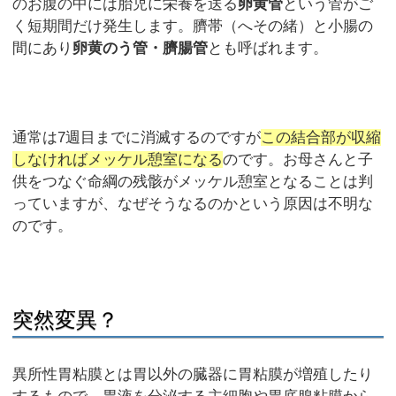
のお腹の中には胎児に栄養を送る
卵黄管
という管がご
く短期間だけ発生します。臍帯（へその緒）と小腸の
間にあり
卵黄のう管・臍腸管
とも呼ばれます。
通常は7週目までに消滅するのですが
この結合部が収縮
しなければメッケル憩室になる
のです。お母さんと子
供をつなぐ命綱の残骸がメッケル憩室となることは判
っていますが、なぜそうなるのかという原因は不明な
のです。
突然変異？
異所性胃粘膜とは胃以外の臓器に胃粘膜が増殖したり