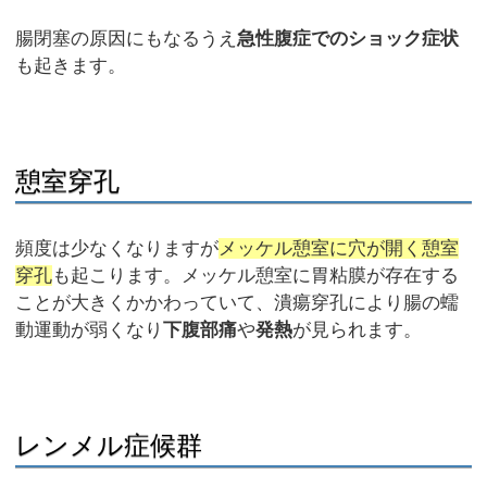
腸閉塞の原因にもなるうえ
急性腹症でのショック症状
も起きます。
憩室穿孔
頻度は少なくなりますが
メッケル憩室に穴が開く憩室
穿孔
も起こります。メッケル憩室に胃粘膜が存在する
ことが大きくかかわっていて、潰瘍穿孔により腸の蠕
動運動が弱くなり
下腹部痛
や
発熱
が見られます。
レンメル症候群