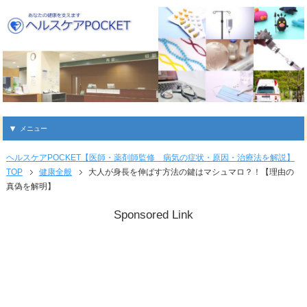
メニュー
ヘルスケアPOCKET【医師・薬剤師監修 病気の症状・原因・治療法を解説】
TOP
健康全般
大人が身長を伸ばす方法の鍵はマシュマロ？！【理由の
真偽を解明】
Sponsored Link