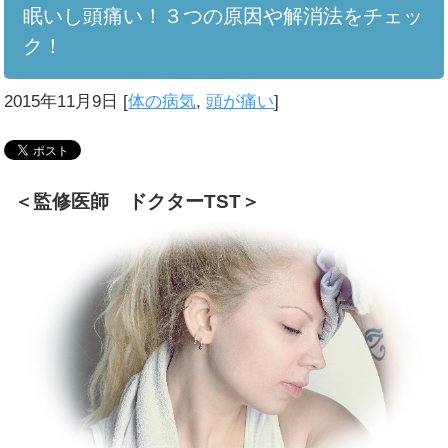
眠いし頭痛い！３つの原因や解消法をチェッ
ク！
2015年11月9日
[
体の病気
,
頭が痛い
]
＜監修医師 ドクターTST＞