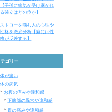
【子孫に病気が受け継がれ
る確立はどの位か】
ストローを噛む人の心理や
性格を徹底分析【癖には性
格が反映する】
カテゴリー
体が痛い
体の病気
お腹の痛みや違和感
下腹部の異常や違和感
胃の痛みや違和感