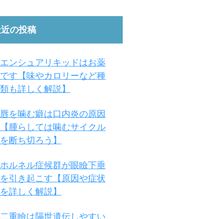
最近の投稿
エンシュアリキッドはお薬
です【味やカロリーなど種
類も詳しく解説】
唇を噛む癖は口内炎の原因
【腫らしては噛むサイクル
を断ち切ろう】
ホルネル症候群が眼瞼下垂
を引き起こす【原因や症状
を詳しく解説】
二重瞼は隔世遺伝しやすい