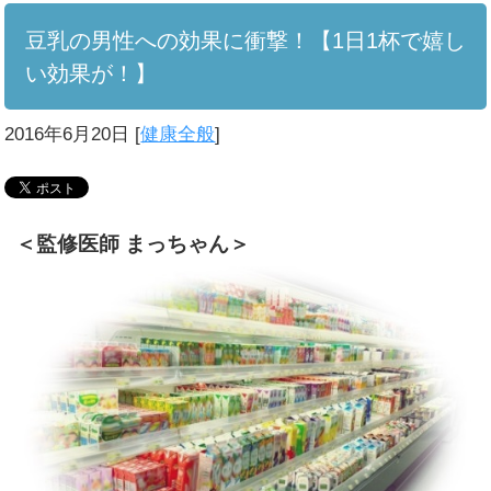
豆乳の男性への効果に衝撃！【1日1杯で嬉し
い効果が！】
2016年6月20日
[
健康全般
]
＜監修医師 まっちゃん＞