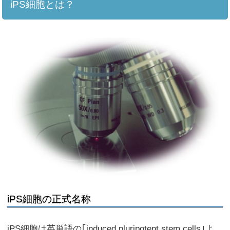
iPS細胞とは？
iPS細胞の正式名称
iPS細胞は英単語の｢induced pluripotent stem cells｣よ