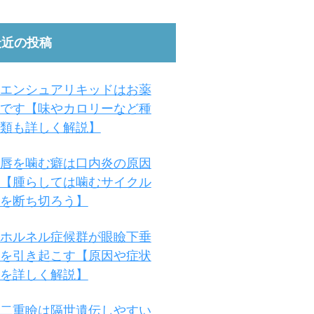
最近の投稿
エンシュアリキッドはお薬
です【味やカロリーなど種
類も詳しく解説】
唇を噛む癖は口内炎の原因
【腫らしては噛むサイクル
を断ち切ろう】
ホルネル症候群が眼瞼下垂
を引き起こす【原因や症状
を詳しく解説】
二重瞼は隔世遺伝しやすい