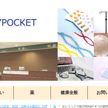
い
薬
健康全般
お問
気の症状・原因・治療法を解説】 TOP
薬
セレコックス錠100mgの８つの