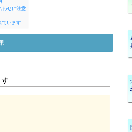
用
合わせに注意
れています
果
ます