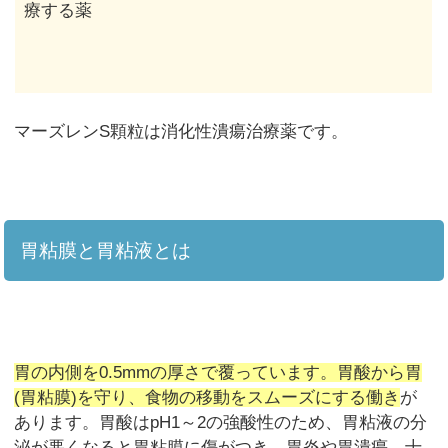
療する薬
マーズレンS顆粒は消化性潰瘍治療薬です。
胃粘膜と胃粘液とは
胃の内側を0.5mmの厚さで覆っています。胃酸から胃
(胃粘膜)を守り、食物の移動をスムーズにする働き
が
あります。胃酸はpH1～2の強酸性のため、胃粘液の分
泌が悪くなると胃粘膜に傷がつき、胃炎や胃潰瘍、十