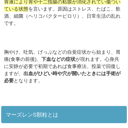
胃液により胃や十二指腸の粘膜が消化されてい傷つい
ている状態
を言います。原因はストレス、たばこ、飲
酒、細菌（ヘリコバクターピロリ）、日常生活の乱れ
です。
胸やけ、吐気、げっぷなどの自覚症状から始まり、胃
痛(食事の前後)、
下血などの症状
が現れます。心身共
に安静が必要で初期であれば食事療法、投薬で回復し
ますが、
出血がひどい時や穴が開いたときには手術が
必要
となります。
マーズレンS顆粒とは