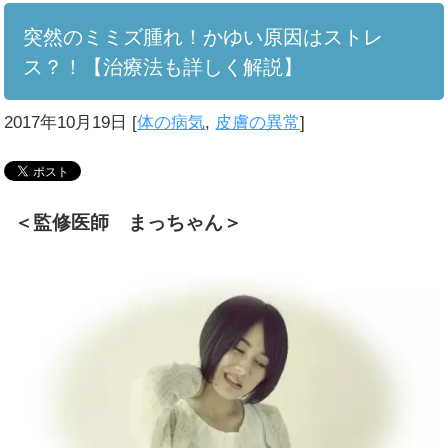
突然のミミズ腫れ！かゆい原因はストレ
ス？！【治療法も詳しく解説】
2017年10月19日
[
体の病気
,
皮膚の異常
]
＜監修医師 まっちゃん＞