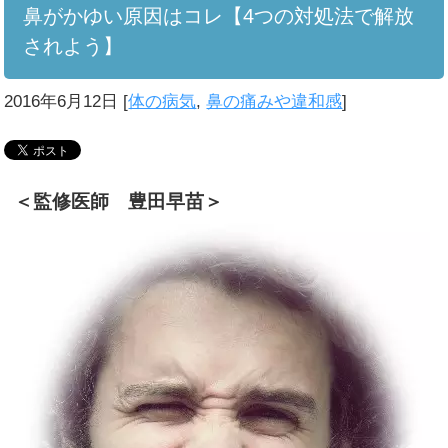
鼻がかゆい原因はコレ【4つの対処法で解放
されよう】
2016年6月12日
[
体の病気
,
鼻の痛みや違和感
]
＜監修医師 豊田早苗＞