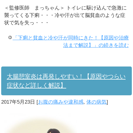
＜監修医師 まっちゃん＞ トイレに駆け込んで急激に
襲ってくる下痢・・・冷や汗が出て脳貧血のような症
状で気を失っ・・・
「下痢と貧血と冷や汗が同時にきた！【原因や治療
法まで解説】」の続きを読む
大腸憩室炎は再発しやすい！【原因やつらい
症状など詳しく解説】
2017年5月23日
[
お腹の痛みや違和感
,
体の病気
]