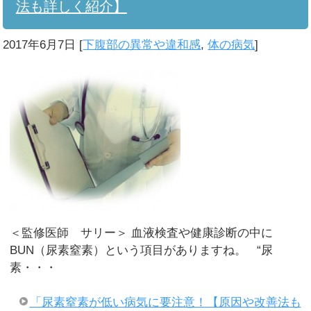
法も詳しく紹介】
2017年6月7日
[
下腹部の異常や違和感
,
体の病気
]
＜監修医師 サリー＞ 血液検査や健康診断の中に
BUN（尿素窒素）という項目がありますね。 “尿
素・・・
「尿素窒素が低い病気に要注意！【原因や改善法も