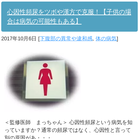
心因性頻尿をツボや漢方で克服！【子供の場
合は病気の可能性もある】
2017年10月6日
[
下腹部の異常や違和感
,
体の病気
]
＜監修医師 まっちゃん＞ 心因性頻尿という病気を知
っていますか？通常の頻尿ではなく、心因性と言って
別の原因があ・・・