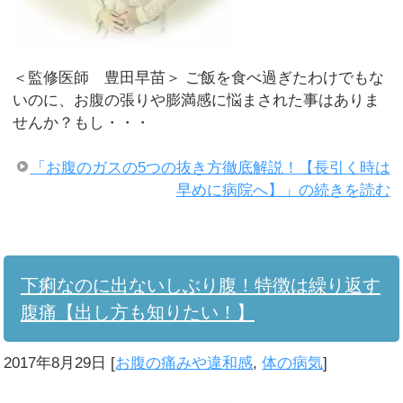
＜監修医師 豊田早苗＞ ご飯を食べ過ぎたわけでもな
いのに、お腹の張りや膨満感に悩まされた事はありま
せんか？もし・・・
「お腹のガスの5つの抜き方徹底解説！【長引く時は
早めに病院へ】」の続きを読む
下痢なのに出ないしぶり腹！特徴は繰り返す
腹痛【出し方も知りたい！】
2017年8月29日
[
お腹の痛みや違和感
,
体の病気
]