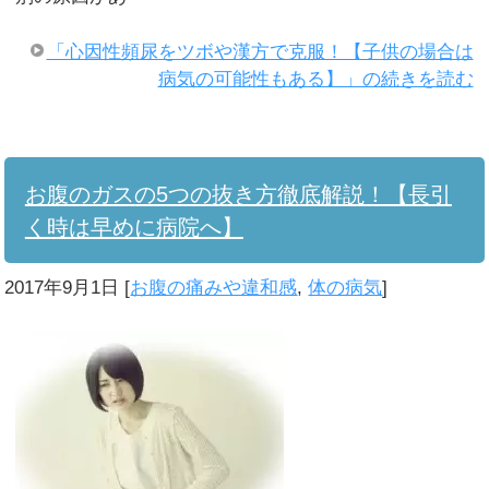
「心因性頻尿をツボや漢方で克服！【子供の場合は
病気の可能性もある】」の続きを読む
お腹のガスの5つの抜き方徹底解説！【長引
く時は早めに病院へ】
2017年9月1日
[
お腹の痛みや違和感
,
体の病気
]