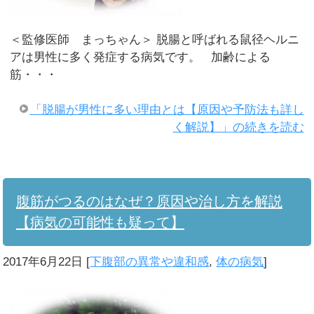
＜監修医師 まっちゃん＞ 脱腸と呼ばれる鼠径ヘルニ
アは男性に多く発症する病気です。 加齢による
筋・・・
「脱腸が男性に多い理由とは【原因や予防法も詳し
く解説】」の続きを読む
腹筋がつるのはなぜ？原因や治し方を解説
【病気の可能性も疑って】
2017年6月22日
[
下腹部の異常や違和感
,
体の病気
]