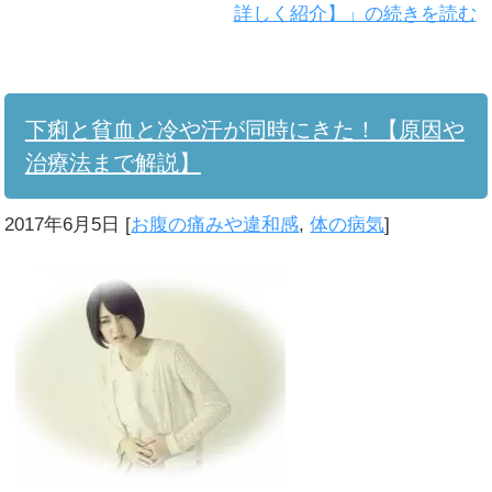
詳しく紹介】」の続きを読む
下痢と貧血と冷や汗が同時にきた！【原因や
治療法まで解説】
2017年6月5日
[
お腹の痛みや違和感
,
体の病気
]