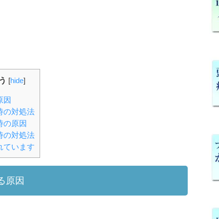
う
[
hide
]
原因
時の対処法
時の原因
時の対処法
れています
る原因