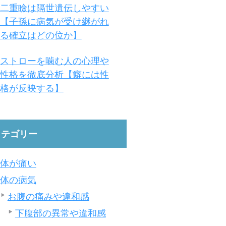
二重瞼は隔世遺伝しやすい
【子孫に病気が受け継がれ
る確立はどの位か】
ストローを噛む人の心理や
性格を徹底分析【癖には性
格が反映する】
カテゴリー
体が痛い
体の病気
お腹の痛みや違和感
下腹部の異常や違和感