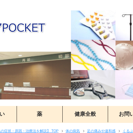
い
薬
健康全般
お問
気の症状・原因・治療法を解説】 TOP
体の病気
足の痛みや違和感
くる