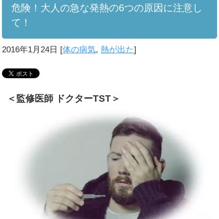
危険！大人の急な発熱の6つの原因に注意し
て！
2016年1月24日
[
体の病気
,
熱が出た
]
＜監修医師 ドクターTST＞