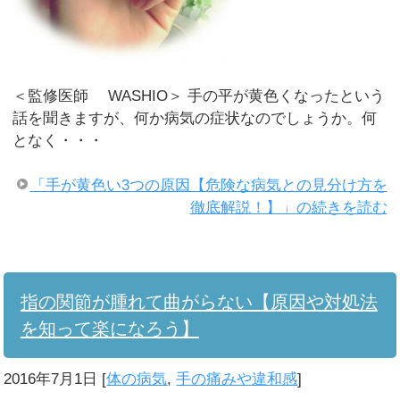
＜監修医師 WASHIO＞ 手の平が黄色くなったという
話を聞きますが、何か病気の症状なのでしょうか。何
となく・・・
「手が黄色い3つの原因【危険な病気との見分け方を
徹底解説！】」の続きを読む
指の関節が腫れて曲がらない【原因や対処法
を知って楽になろう】
2016年7月1日
[
体の病気
,
手の痛みや違和感
]