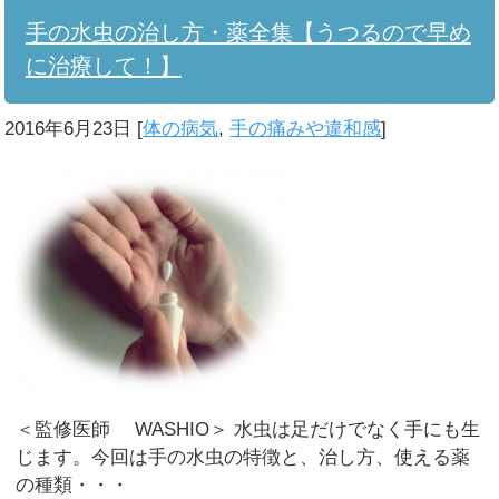
手の水虫の治し方・薬全集【うつるので早め
に治療して！】
2016年6月23日
[
体の病気
,
手の痛みや違和感
]
＜監修医師 WASHIO＞ 水虫は足だけでなく手にも生
じます。今回は手の水虫の特徴と、治し方、使える薬
の種類・・・