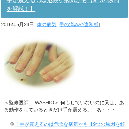
を解説！】
2016年5月24日
[
体の病気
,
手の痛みや違和感
]
＜監修医師 WASHIO＞ 何もしていないのに又は、あ
る動作をしているときだけ手が震える。 あ・・・
「手が震えるのは危険な病気かも【9つの原因を解