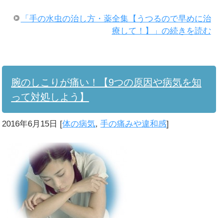
「手の水虫の治し方・薬全集【うつるので早めに治
療して！】」の続きを読む
腕のしこりが痛い！【9つの原因や病気を知
って対処しよう】
2016年6月15日
[
体の病気
,
手の痛みや違和感
]