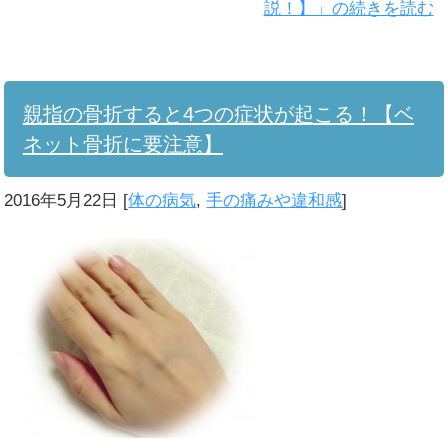
説！】」の続きを読む
親指の骨折すると4つの症状が起こる！【ベ
ネット骨折に要注意】
2016年5月22日
[
体の病気
,
手の痛みや違和感
]