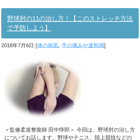
野球肘の11の治し方！【このストレッチ方法
で予防しよう】
2016年7月6日
[
体の病気
,
手の痛みや違和感
]
＜監修柔道整復師 田中惇郎＞ 今回は、野球肘の治し方
についてお話します。野球やテニス、陸上競技などの