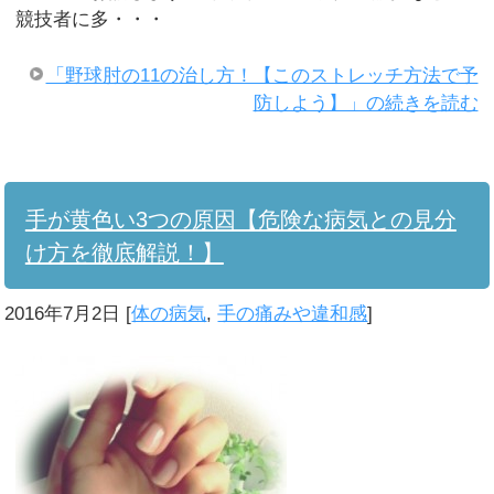
競技者に多・・・
「野球肘の11の治し方！【このストレッチ方法で予
防しよう】」の続きを読む
手が黄色い3つの原因【危険な病気との見分
け方を徹底解説！】
2016年7月2日
[
体の病気
,
手の痛みや違和感
]