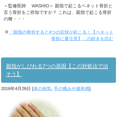
＜監修医師 WASHIO＞ 親指で起こるベネット骨折と
言う骨折をご存知ですか？ これは、親指で起こる骨折
の種・・・
「親指の骨折すると4つの症状が起こる！【ベネット
骨折に要注意】」の続きを読む
親指がしびれる7つの原因【この対処法で治
そう】
2016年4月26日
[
体の病気
,
手の痛みや違和感
]