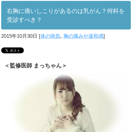
右胸に痛いしこりがあるのは乳がん？何科を
受診すべき？
2015年10月30日
[
体の病気
,
胸の痛みや違和感
]
＜監修医師 まっちゃん＞