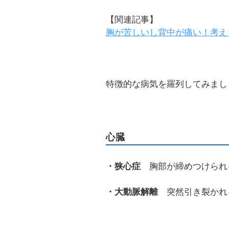
【関連記事】
胸が苦しいし背中が痛い！考え
特徴的な病気を羅列してみまし
心臓
・狭心症
胸部が締めつけられ
・大動脈解離
突然引き裂かれ