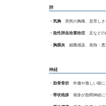
肺
・気胸
突然の胸痛、息苦しさ
・急性肺血栓塞栓症
足などの
・
胸膜炎
細菌感染、発熱・悪
神経
・
肋骨骨折
外傷や激しい咳に
・
帯状疱疹
発疹が肋間神経に