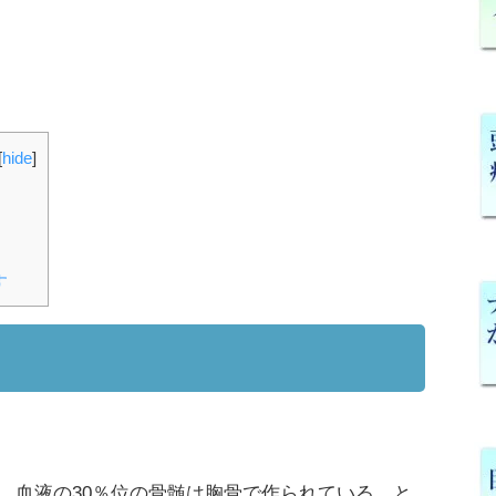
[
hide
]
す
、血液の30％位の骨髄は胸骨で作られている、と