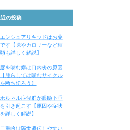
最近の投稿
エンシュアリキッドはお薬
です【味やカロリーなど種
類も詳しく解説】
唇を噛む癖は口内炎の原因
【腫らしては噛むサイクル
を断ち切ろう】
ホルネル症候群が眼瞼下垂
を引き起こす【原因や症状
を詳しく解説】
二重瞼は隔世遺伝しやすい