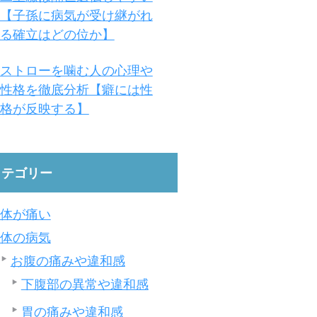
【子孫に病気が受け継がれ
る確立はどの位か】
ストローを噛む人の心理や
性格を徹底分析【癖には性
格が反映する】
カテゴリー
体が痛い
体の病気
お腹の痛みや違和感
下腹部の異常や違和感
胃の痛みや違和感