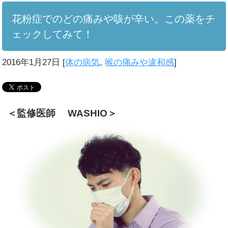
花粉症でのどの痛みや咳が辛い。この薬をチ
ェックしてみて！
2016年1月27日
[
体の病気
,
喉の痛みや違和感
]
＜監修医師 WASHIO＞