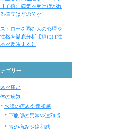
【子孫に病気が受け継がれ
る確立はどの位か】
ストローを噛む人の心理や
性格を徹底分析【癖には性
格が反映する】
カテゴリー
体が痛い
体の病気
お腹の痛みや違和感
下腹部の異常や違和感
胃の痛みや違和感