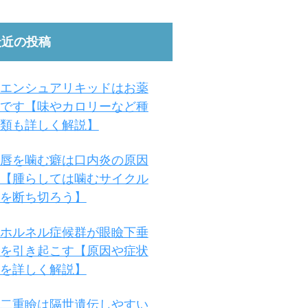
最近の投稿
エンシュアリキッドはお薬
です【味やカロリーなど種
類も詳しく解説】
唇を噛む癖は口内炎の原因
【腫らしては噛むサイクル
を断ち切ろう】
ホルネル症候群が眼瞼下垂
を引き起こす【原因や症状
を詳しく解説】
二重瞼は隔世遺伝しやすい