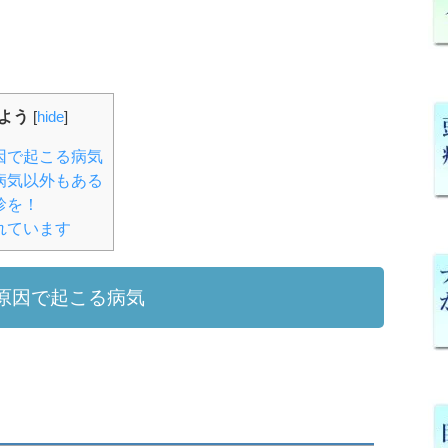
よう
[
hide
]
因で起こる病気
病気以外もある
診を！
れています
原因で起こる病気