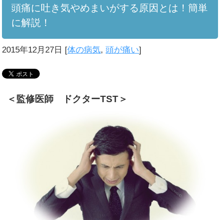
頭痛に吐き気やめまいがする原因とは！簡単
に解説！
2015年12月27日
[
体の病気
,
頭が痛い
]
＜監修医師 ドクターTST＞