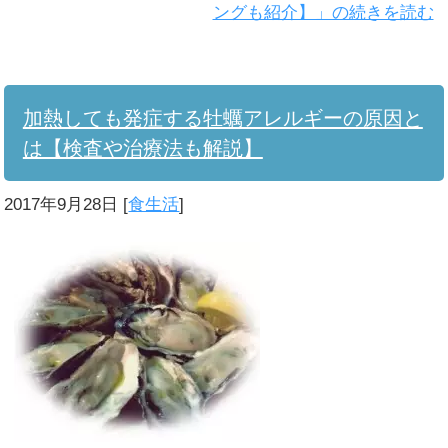
ングも紹介】」の続きを読む
加熱しても発症する牡蠣アレルギーの原因と
は【検査や治療法も解説】
2017年9月28日
[
食生活
]