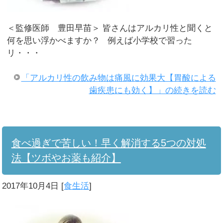
＜監修医師 豊田早苗＞ 皆さんはアルカリ性と聞くと
何を思い浮かべますか？ 例えば小学校で習った
リ・・・
「アルカリ性の飲み物は痛風に効果大【胃酸による
歯疾患にも効く】」の続きを読む
食べ過ぎで苦しい！早く解消する5つの対処
法【ツボやお薬も紹介】
2017年10月4日
[
食生活
]