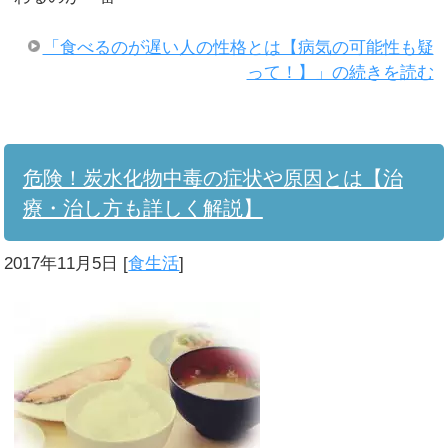
「食べるのが遅い人の性格とは【病気の可能性も疑
って！】」の続きを読む
危険！炭水化物中毒の症状や原因とは【治
療・治し方も詳しく解説】
2017年11月5日
[
食生活
]